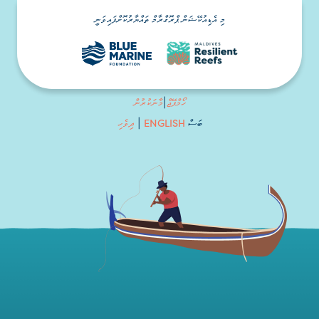
މި އެޑިއުކޭޝަން ޕްރޮގްރާމް ތައްޔާރުކޮށްފައިވަނީ
ހޯމްޕޭޖް
|
މާނަކުރުން
ENGLISH
ބަސް
|
ދިވެހި