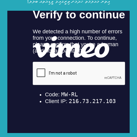
އިތުރު މައުލޫމާތު ހޯދުމަށް ތިރީގައިވާ ވީޑިއޯތައް ބަލާލާ!