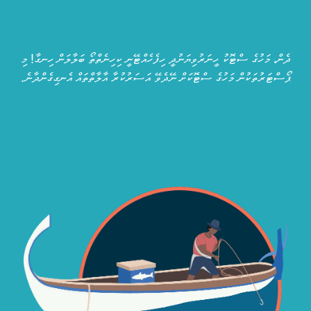
ދެން، މަހުގެ ސްޓޮކު ހީނަރުވިޔަނުދީ ހިފެހެއްޓޭނީ ކިހިނެތްތޯ ބަލާލަން ހިނގާ! މި
ޕޯސްޓަރުތަކުން މަހުގެ ސްޓޮކަށް ނޭދެވޭ އަސަރުކުރާ އާލާތްތައް އެނގިގެންދާނެ.