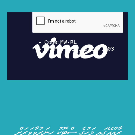
ރާއްޖޭގައި މަހުގެ ސްޓޮކު ހީނަރުވާވަރަށް