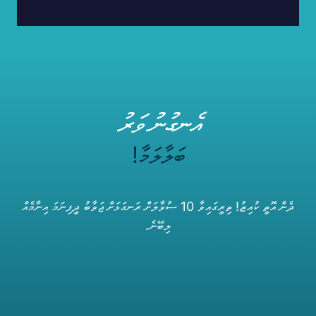
އެނގުނު ވަރު
ބަލާލަމާ!
ދެން އޮތީ ކުއިޒު! ތިރީގައިވާ 10 ސުވާލަށް ރަނގަޅަށް ޖަވާބު ދީފިނަމަ އިނާމެއް
ލިބޭނެ.