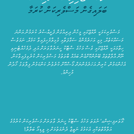
ބަލައިގެން މަސްވެރިކަން ކުރަމާ
މަސްވެރިކަމަކީ ރާއްޖޭގައި މީހުން ދިރިއުޅެން ފެށީއްސުރެ ކުރަމުން އަންނަ
މަސައްކަތެއް. މިއީ އަހަރެމެންގެ ސަގާފަތާއި ގުޅިލާމެހިފައިވާ ކަމެއް. ނަމަވެސް
ހިތާމައަކީ ރާއްޖޭގައި ވެސް މަހުގެ ސްޓޮކު ހީނަރުވާވަރަށް އަދި ދެމެހެއްޓެނިވި
ނޫން އާލާތްތައް ބޭނުންކޮށްގެން ބައެއް ބާވަތުގެ މަސްވެރިކަން ކުރެވިފައިވާކަން.
އެހެންކަމުން، ކުރިން އަހަރެމެންނަށް ގޯސްކޮށް ކުރެވުނު ކަންކަމުން ފިލާވަޅު ހޯދުން
މުހިންމު.
‘އޯވަރފިޝިންގ’ ނުވަތަ މަހުގެ ސްޓޮކު ހީނަރު ވާވަރަށް މަސްވެރިކަން ކުރުމުގެ
އަލާމާތްތަކާއި އެކަމުގެ ނަތީޖާ ދެނެގަތުމަށް މި ވީޑިއޯ ބަލާލާ!