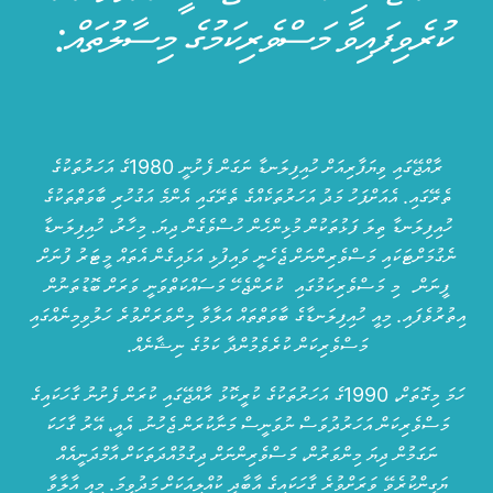
ކުރެވިފައިވާ މަސްވެރިކަމުގެ މިސާލުތައް:
ރާއްޖޭގައި ވިޔަފާރިއަށް ހުއިފިލަނޑާ ނަގަން ފެށުނީ 1980ގެ އަހަރުތަކުގެ
ތެރޭގައި. އެއަށްފަހު މަދު އަހަރުތަކެއްގެ ތެރޭގައި އެންމެ އަގުހުރި ބާވަތްތަކުގެ
ހުއިފިލަނޑާ ތިލަ ފަޅުތަކުން މުޅިންހެން ހުސްވެގެން ދިޔަ. މިހާރު، ހުއިފިލަނޑާ
ނެގުމަށްޓަކައި މަސްވެރިންނަށް ޖެހެނީ ވައިފުޅި އަޅައިގެން އެތައް މީޓަރު ފުނަށް
ފީނަން. މި މަސްވެރިކަމުގައި ކުރަންޖެހޭ މަސައްކަތްވަނީ ވަރަށް ބޮޑުތަނުން
އިތުރުވެފައި. މިއީ ހުއިފިލަނޑާގެ ބާވަތްތައް އަލާވާ މިންވަރަށްވުރެ ހަލުވިމިނެއްގައި
މަސްވެރިކަން ކުރެވެމުންދާ ކަމުގެ ނިޝާނެއް.
ހަމަ މިގޮތަށް، 1990ގެ އަހަރުތަކުގެ ކުރީކޮޅު ރާއްޖޭގައި ކުރަން ފެށުނު ގާހަކައިގެ
މަސްވެރިކަން އަހަރުދުވަސް ނުވަނީސް މަނާކުރަން ޖެހުނު. އެއީ، އޭރު ގާހަކަ
ނަގަމުން ދިޔަ މިންވަރުން، މަސްވެރިންނަށް ދިގުމުއްދަތަކަށް އާމްދަނީއެއް
ޔަގީންކުރެވޭ ވަރަށްވުރެ ގާހަކައިގެ އާބާދީ ކުއްލިއަކަށް މަދުވީމަ. މިއީ އާލާވާ