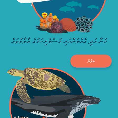
މަނާ އަދި ގެއްލުންހުރި މަސްވެރިކަމުގެ އާލާތްތައް
ބަލާލާ