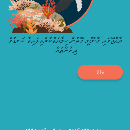
ރާއްޖޭގައި ޤާނޫނީ ގޮތުން ހިމާޔަތްކުރެވިފައިވާ ކަނޑުގެ
ދިރުންތައް
ބަލާލާ