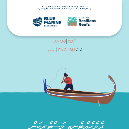
މި އެޑިއުކޭޝަން ޕްރޮގްރާމް ތައްޔާރުކޮށްފައިވަނީ
ހޯމްޕޭޖް
|
މާނަކުރުން
ENGLISH
ބަސް
|
ދިވެހި
ދެމެހެއްޓެނިވި މަސްވެރިކަން