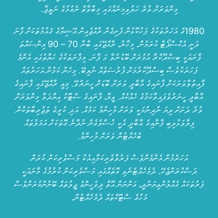
މިންވަރަށް ވުރެ ހަލުވިމިނެއްގައި މިބާވާތް ނެގުމުގެ ނަތީޖާ.
1980ގެ އަހަރުތަކުގެ ފަހުކޮޅުން ފެށިގެން ރާއްޖެއިން އޭޝިޔާގެ ޤައުމުތަކަށް ފާނަ
ދަނީ އެކްސްޕޯޓް ކުރަމުން. މިހާރު، ރާއްޖޭގައި ބާނާ 70 – 90 އިންސައްތަ
ފާނައަކީ ބިސްދޫކުރާ އުމުރަށް ބޮޑުނުވާ ޅަ ފާނަ. މިފާނަތަކުގެ ހަޔާތުގައި އެންމެ
ފަހަރަކުވެސް ބިސްދޫކުރުމަށް ފުރުސަތެއް ނުލިބޭ. މިހެން ކަމުން އަހަރުތައް
ފާއިތުވާވަރަކަށް ފާނައިގެ އާބާދީ ވަރަށް ބޮޑަށް ހީނަރުވޭ. މިއީ ރާއްޖޭގައި ފާނައިގެ
އާބާދީ ހީނަރުވެފައިވާކަމުގެ ހެއްކެއް. ވީމާ، ފާނައިގެ ސްޓޮކު އިޔާދަވާ މިންވަރަށް
ވުރެ ދަށަށް ދިޔަ ނުދިނުމަކީ ވަރަށް މުހިންމު ކަމެއް. އަދި ކުރީގެ ތަޖުރިބާތަކުން
ފިލާވަޅުލިބި ފާނާއިގެ އާބާދީ އެކީ ހުސްވެގެން ނުދާނެ ގޮތަކަށް އަމަލުތައް
ބެހެއްޓުން ވަރަށް މުހިންމު.
އަހަރެމެން އެންމެންވެސް ފަރުވާތެރިކަމާއިއެކު މަސްވެރިކަން ކުރަން
ދަސްކުރަންޖެހޭ. ދެމެހެއްޓެނެވި ގޮތެއްގައި މަސްވެރިކަން ކުރުމުގެ މާނައަކީ
ފަރުތަކައް ގެއްލުންވިޔަނުދީ، އަންނަން އޮތް ދިވެހީންގެ ޖީލުތައް ބޭނުންކުރަންވެސް
މަހުގެ ސްޓޮކްތައް ދެމެހެއްޓުން.