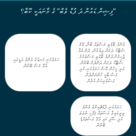
Module
“ފިޝިން ޑައުން ދަ ފުޑް ވެބް” ގެ މާނައަކީ ކޮބާ؟
3
–
Sustainable
Fisheries
އެންމެ ބޮޑެތި މަސްތައް ބާނާ، އޭގެ 
ސްޓޮކު ދަށަށް ދިއުމުން، ދެން އެއާ 
ޖެހިގެން އެންމެ ބޮޑެތި މަސްތަކުގެ 
ހަމައެކަނި ކަނޑުގެ އެންމެ އަޑީގައި 
ސްޓޮކް ދަށަށް ދަންދެން ބޭނުން 
އުޅޭ މަސް ބޭނުން
އަދި މިހެން ގޮސް ހަމައެކަނި ކުދި 
މަސް ބާކީ ހުންނަންދެން 
މަސްވެރިކަން ކުރުން
ހަމައެކަނި ފުޑްޗެއިންގެ އެންމެ 
ތިރީގައިވާ މަސްތައް (ފެހި ނުވަތަ 
ކުދި ސޫފި ކައި އުޅޭ މަސްތައް) 
ބޭނުން