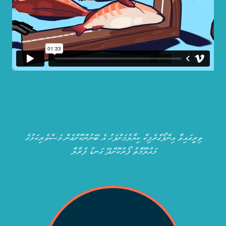
ތިރީގައިވާ އިންފޯގްރެފިކް ކިޔާލުމަށްފަހު އެ ބޭނުންކޮށްގެން މަސްވެރިކަމުގެ
މައުލޫމާތު ފޯރުކޮށްދޭ ގަނޑު ފުރާލާ