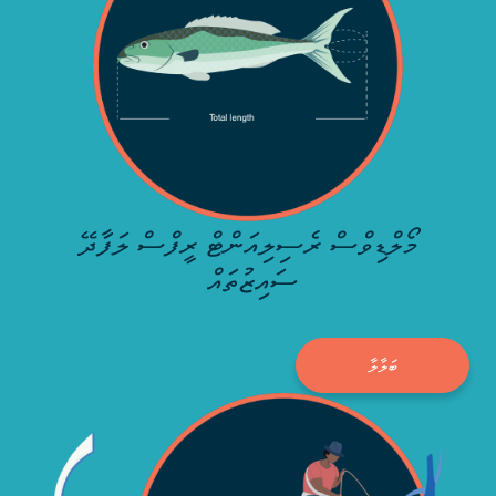
މޯލްޑިވްސް ރެސިލިއަންޓް ރީފްސް ލަފާދޭ
ސައިޒުތައް
ބަލާލާ