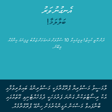
އެނގުނު ވަރު
ބަލާލަމާ!
ދެން އޮތީ ކުއިޒު! ތިރީގައިވާ 10 ސުވާލަށް ރަނގަޅަށް ޖަވާބު ދީފިނަމަ އިނާމެއް
ލިބޭނެ.
Module
ލާމަސީލު މަސްވެރިޔާ ޕްރޮގްރާމަކީ މަސްވެރިންގެ ބައިވެރިވުމާއި
5
އެކު ރިސޯޓުތަކުން ގަންނަ ފަރުމަހަކީ ދެމެހެއްޓެނިވި ގޮތެއްގައި
–
ބާނާފައވާ މަސްކަން ޔަގީންކުރުމަށް ހިންގޭ ޕްރޮގްރާމެއް.
The