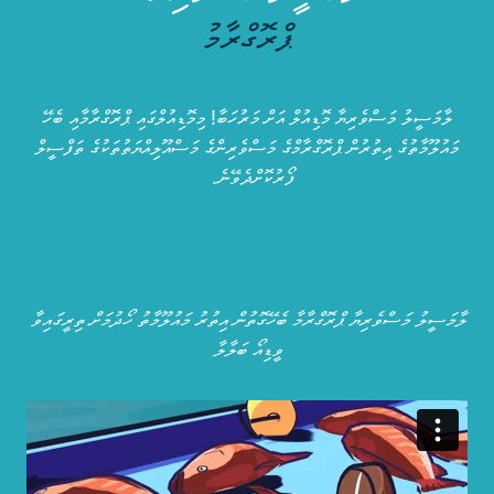
ޕްރޮގްރާމު
ލާމަސީލު މަސްވެރިޔާ މޮޑިއުލް އަށް މަރުހަބާ! މިމޮޑިއުލްގައި ޕްރޮގްރާމާއި ބެހޭ
މައުލޫމާތުގެ އިތުރުން ޕްރޮގްރާމްގެ މަސްވެރިންގެ މަސްއޫލިއްޔަތުތަކުގެ ތަފްސީލް
ފޯރުކޮށްދެވޭނެ.
ލާމަސީލު މަސްވެރިޔާ ޕްރޮގްރާމާ ބެހޭގޮތުން އިތުރު މައުލޫމާތު ހޯދުމަށް ތިރީގައިވާ
ވީޑިއޯ ބަލާލާ