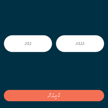
Laamaseelu
Masveriyaa
programme
ނުވެވޭނެ
ވެވޭނެ
ކުރިއަށް