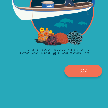
މަސްބޭނުމާބެހޭ ޑޭޓާ ރެކޯޑު ކުރާ ގަނޑ
ބަލާލާ