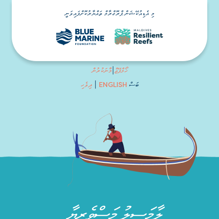
މި އެޑިއުކޭޝަން ޕްރޮގްރާމް ތައްޔާރުކޮށްފައިވަނީ
ހޯމްޕޭޖް
|
މާނަކުރުން
ENGLISH
ބަސް
|
ދިވެހި
ލާމަސީލު މަސްވެރިޔާ